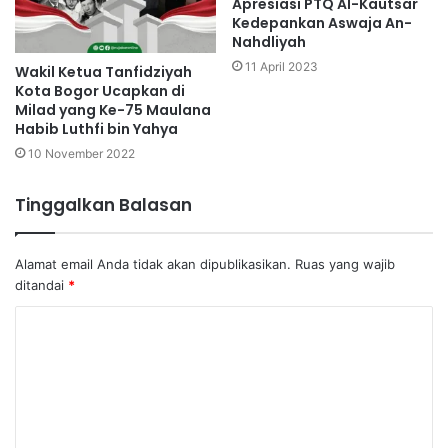
Apresiasi PTQ Al-Kautsar
Kedepankan Aswaja An-
Nahdliyah
11 April 2023
Wakil Ketua Tanfidziyah
Kota Bogor Ucapkan di
Milad yang Ke-75 Maulana
Habib Luthfi bin Yahya
10 November 2022
Tinggalkan Balasan
Alamat email Anda tidak akan dipublikasikan.
Ruas yang wajib
ditandai
*
K
o
m
e
n