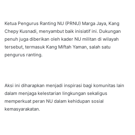
Ketua Pengurus Ranting NU (PRNU) Marga Jaya, Kang
Chepy Kusnadi, menyambut baik inisiatif ini. Dukungan
penuh juga diberikan oleh kader NU militan di wilayah
tersebut, termasuk Kang Miftah Yaman, salah satu
pengurus ranting.
Aksi ini diharapkan menjadi inspirasi bagi komunitas lain
dalam menjaga kelestarian lingkungan sekaligus
memperkuat peran NU dalam kehidupan sosial
kemasyarakatan.