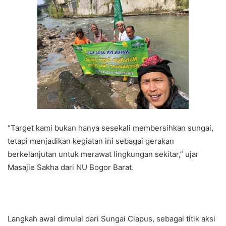
“Target kami bukan hanya sesekali membersihkan sungai,
tetapi menjadikan kegiatan ini sebagai gerakan
berkelanjutan untuk merawat lingkungan sekitar,” ujar
Masajie Sakha dari NU Bogor Barat.
Langkah awal dimulai dari Sungai Ciapus, sebagai titik aksi