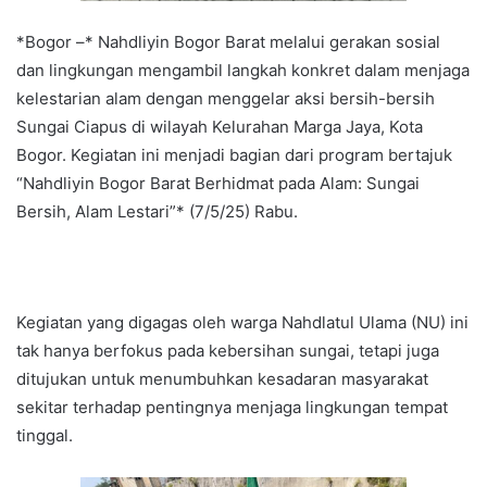
*Bogor –* Nahdliyin Bogor Barat melalui gerakan sosial
dan lingkungan mengambil langkah konkret dalam menjaga
kelestarian alam dengan menggelar aksi bersih-bersih
Sungai Ciapus di wilayah Kelurahan Marga Jaya, Kota
Bogor. Kegiatan ini menjadi bagian dari program bertajuk
“Nahdliyin Bogor Barat Berhidmat pada Alam: Sungai
Bersih, Alam Lestari”* (7/5/25) Rabu.
Kegiatan yang digagas oleh warga Nahdlatul Ulama (NU) ini
tak hanya berfokus pada kebersihan sungai, tetapi juga
ditujukan untuk menumbuhkan kesadaran masyarakat
sekitar terhadap pentingnya menjaga lingkungan tempat
tinggal.