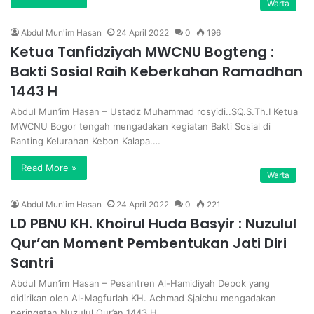
Warta
Abdul Mun'im Hasan
24 April 2022
0
196
Ketua Tanfidziyah MWCNU Bogteng :
Bakti Sosial Raih Keberkahan Ramadhan
1443 H
Abdul Mun’im Hasan – Ustadz Muhammad rosyidi..SQ.S.Th.I Ketua
MWCNU Bogor tengah mengadakan kegiatan Bakti Sosial di
Ranting Kelurahan Kebon Kalapa.…
Read More »
Warta
Abdul Mun'im Hasan
24 April 2022
0
221
LD PBNU KH. Khoirul Huda Basyir : Nuzulul
Qur’an Moment Pembentukan Jati Diri
Santri
Abdul Mun’im Hasan – Pesantren Al-Hamidiyah Depok yang
didirikan oleh Al-Magfurlah KH. Achmad Sjaichu mengadakan
peringatan Nuzulul Qur’an 1443 H…