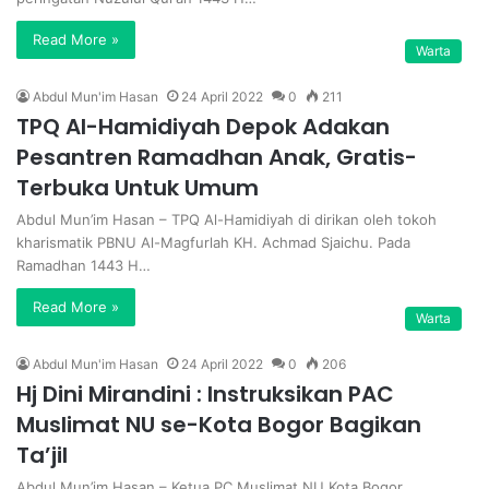
Read More »
Warta
Abdul Mun'im Hasan
24 April 2022
0
211
TPQ Al-Hamidiyah Depok Adakan
Pesantren Ramadhan Anak, Gratis-
Terbuka Untuk Umum
Abdul Mun’im Hasan – TPQ Al-Hamidiyah di dirikan oleh tokoh
kharismatik PBNU Al-Magfurlah KH. Achmad Sjaichu. Pada
Ramadhan 1443 H…
Read More »
Warta
Abdul Mun'im Hasan
24 April 2022
0
206
Hj Dini Mirandini : Instruksikan PAC
Muslimat NU se-Kota Bogor Bagikan
Ta’jil
Abdul Mun’im Hasan – Ketua PC Muslimat NU Kota Bogor