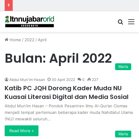
Searc
M
for
Home
/
2022
/
April
Bulan:
April 2022
Warta
Abdul Mun'im Hasan
30 April 2022
0
227
Katib PC JQH Dorong Kader Muda NU
Kuasai Literasi Digital dan Media Sosial
Abdul Mun’im Hasan – Pondok Pesantren Ilmu Al-Qur’an Ciomas
menjadi tempat pertemuan beberapa kader muda Nahdlatul Ulama
(NU) mewakili seluruh…
Read More »
Warta