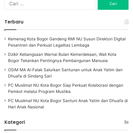
C
a
r
i
Terbaru
u
n
t
Kemenag Kota Bogor Gandeng RMI NU Susun Direktori Digital
u
Pesantren dan Perkuat Legalitas Lembaga
k
Dzikir Kebangsaan Warnai Bulan Kemerdekaan, Wali Kota
:
Bogor Tekankan Pentingnya Pembangunan Manusia
OSIM MA Al-Falak Salurkan Santunan untuk Anak Yatim dan
Dhuafa di Sindang Sari
PC Muslimat NU Kota Bogor Siap Perkuat Kolaborasi dengan
Pemkot melalui Program Mustika
PC Muslimat NU Kota Bogor Santuni Anak Yatim dan Dhuafa di
Hari Anak Nasional
Kategori