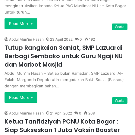
menginstruksikan kepada Ketua PAC Muslimat NU se-Kota Bogor
untuk turun…
Read More »
Warta
Abdul Mun'im Hasan
23 April 2022
0
192
Tutup Rangkaian Sanlat, SMP Lazuardi
Berbagi Sembako untuk Guru Ngaji NU
dan Marbot Masjid
Abdul Mun’im Hasan – Setiap bulan Ramadan, SMP Lazuardi Al-
Falah, Margonda Depok rutin mengadakan Bakti Sosial (Baksos)
dengan membagikan bahan…
Read More »
Warta
Abdul Mun'im Hasan
21 April 2022
0
209
Ketua Tanfidziyah PCNU Kota Bogor :
Siap Sukseskan 1 Juta Vaksin Booster