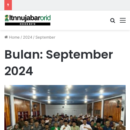
Searc
M
for
Home
/
2024
/
September
Bulan:
September
2024