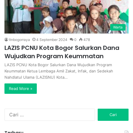
Warta
ltnbogorraya
4 September 2024
0
478
LAZIS PCNU Kota Bogor Salurkan Dana
Wujudkan Program Keummatan
LAZIS PCNU Kota Bogor Salurkan Dana Wujudkan Program
Keummatan Ketua Lembaga Amil Zakat, Infak, dan Sedekah
Nahdlatul Ulama (LAZISNU) Kota…
Read More »
C
a
r
i
Terbaru