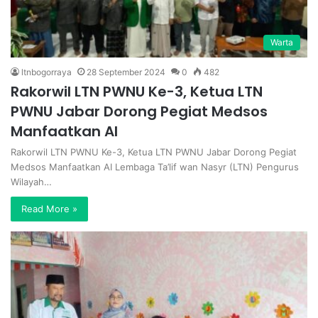
Warta
ltnbogorraya
28 September 2024
0
482
Rakorwil LTN PWNU Ke-3, Ketua LTN
PWNU Jabar Dorong Pegiat Medsos
Manfaatkan AI
Rakorwil LTN PWNU Ke-3, Ketua LTN PWNU Jabar Dorong Pegiat
Medsos Manfaatkan AI Lembaga Ta’lif wan Nasyr (LTN) Pengurus
Wilayah…
Read More »