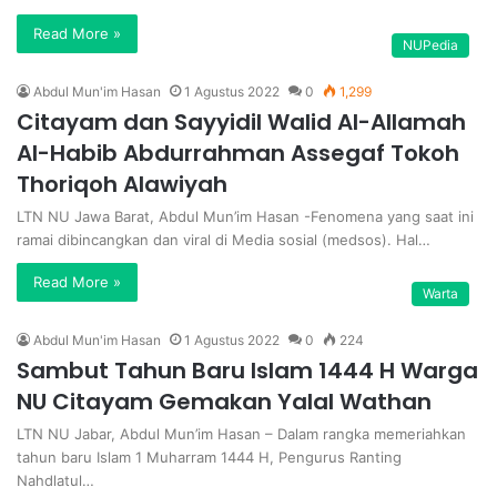
Read More »
NUPedia
Abdul Mun'im Hasan
1 Agustus 2022
0
1,299
Citayam dan Sayyidil Walid Al-Allamah
Al-Habib Abdurrahman Assegaf Tokoh
Thoriqoh Alawiyah
LTN NU Jawa Barat, Abdul Mun’im Hasan -Fenomena yang saat ini
ramai dibincangkan dan viral di Media sosial (medsos). Hal…
Read More »
Warta
Abdul Mun'im Hasan
1 Agustus 2022
0
224
Sambut Tahun Baru Islam 1444 H Warga
NU Citayam Gemakan Yalal Wathan
LTN NU Jabar, Abdul Mun’im Hasan – Dalam rangka memeriahkan
tahun baru Islam 1 Muharram 1444 H, Pengurus Ranting
Nahdlatul…