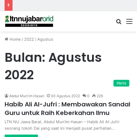
Searc
M
for
Home
/
2022
/
Agustus
Bulan:
Agustus
2022
Warta
Abdul Mun'im Hasan
30 Agustus 2022
0
226
Habib Ali Al-Jufri : Membawakan Sandal
Guru untuk Raih Keberkahan Ilmu
LTN NU Jawa Barat, Abdul Mun’im Hasan – Habib Ali Al-Jufri
seorang tokoh Dai yang saat ini menjadi pusat perhatian…