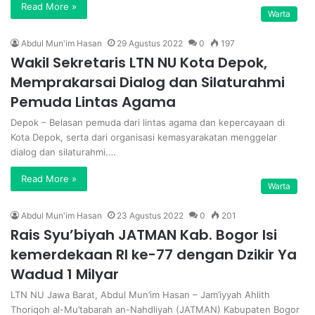
Read More »
Warta
Abdul Mun'im Hasan
29 Agustus 2022
0
197
Wakil Sekretaris LTN NU Kota Depok,
Memprakarsai Dialog dan Silaturahmi
Pemuda Lintas Agama
Depok – Belasan pemuda dari lintas agama dan kepercayaan di
Kota Depok, serta dari organisasi kemasyarakatan menggelar
dialog dan silaturahmi.…
Read More »
Warta
Abdul Mun'im Hasan
23 Agustus 2022
0
201
Rais Syu’biyah JATMAN Kab. Bogor Isi
kemerdekaan RI ke-77 dengan Dzikir Ya
Wadud 1 Milyar
LTN NU Jawa Barat, Abdul Mun’im Hasan – Jam’iyyah Ahlith
Thoriqoh al-Mu’tabarah an-Nahdliyah (JATMAN) Kabupaten Bogor