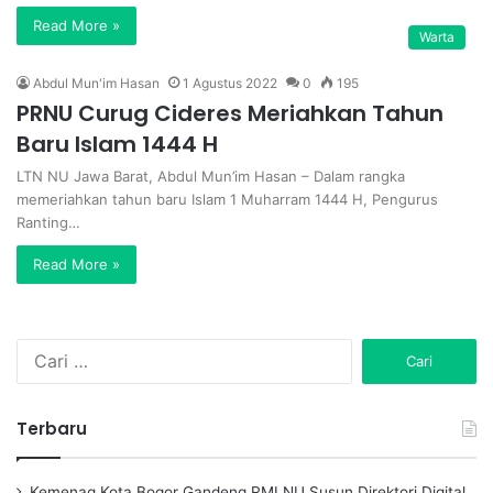
Read More »
Warta
Abdul Mun'im Hasan
1 Agustus 2022
0
195
PRNU Curug Cideres Meriahkan Tahun
Baru Islam 1444 H
LTN NU Jawa Barat, Abdul Mun’im Hasan – Dalam rangka
memeriahkan tahun baru Islam 1 Muharram 1444 H, Pengurus
Ranting…
Read More »
C
a
r
i
Terbaru
u
n
t
Kemenag Kota Bogor Gandeng RMI NU Susun Direktori Digital