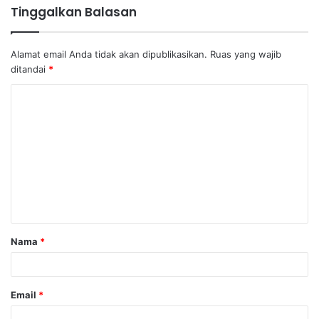
Tinggalkan Balasan
Alamat email Anda tidak akan dipublikasikan.
Ruas yang wajib
ditandai
*
K
o
m
e
n
t
a
Nama
*
r
*
Email
*