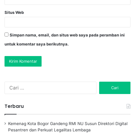
Situs Web
Simpan nama, email, dan situs web saya pada peramban ini
untuk komentar saya berikutnya.
C
a
r
i
Terbaru
u
n
t
Kemenag Kota Bogor Gandeng RMI NU Susun Direktori Digital
u
Pesantren dan Perkuat Legalitas Lembaga